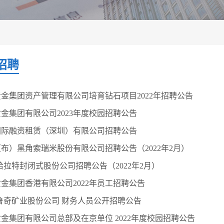
招聘
金集团资产管理有限公司培育钻石项目2022年招聘公告
金集团有限公司2023年度校园招聘公告
国际融资租赁（深圳）有限公司招聘公告
布）黑角索瑞米股份有限公司招聘公告（2022年2月）
恰拉特封闭式股份公司招聘公告（2022年2月）
金集团香港有限公司2022年员工招聘公告
鲁奇矿业股份公司 财务人员公开招聘公告
金集团有限公司总部及在京单位 2022年度校园招聘公告