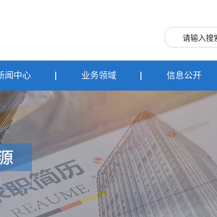
新闻中心
业务领域
信息公开