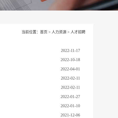
当前位置：
首页
>
人力资源
>
人才招聘
2022-11-17
2022-10-18
2022-04-01
2022-02-11
2022-02-11
2022-01-27
2022-01-10
2021-12-06