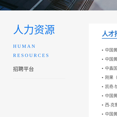
人力资源
人才
HUMAN
中国黄
RESOURCES
中国黄
中鑫
招聘平台
刚果（
凯奇-
中国黄
西-克
中国黄